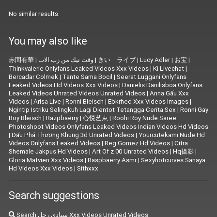
No similar results.
You may also like
赤間有華
|
وقت نيك من زب الاب
|
きい ライブ
|
Lucy Adler‬
|
お宝
|
Thinkvalerie Onlyfans Leaked Videos Xxx Videos
|
Ki Livechat
|
Bercadar Colmek
|
Tante Sama Bocil
|
Seerat Luggani Onlyfans
Leaked Videos Hd Videos Xxx Videos
|
Danielis Danilisboa Onlyfans
Leaked Videos Unrated Videos Unrated Videos
|
Anna Gấu Xxx
Videos
|
Arisa Live
|
Ronni Bleisch
|
Ebkrhed Xxx Videos Images
|
Ngintip Istriku Selingkuh Lagi Dientot Tetangga Cerita Sex
|
Ronni Gay
Boy Bleisch
|
Razpbaerry
|
心悦艺束
|
Roohi Roy Nude Saree
Photoshoot Videos Onlyfans Leaked Videos Indian Videos Hd Videos
|
Đấu Phá Thương Khung 3d Unrated Videos
|
Yourcutekami Nude Hd
Videos Onlyfans Leaked Videos
|
Reg Gomez Hd Videos
|
Citra
Shemale Jakpus Hd Videos
|
Art Of z 00 Unrated Videos
|
Hq摄影
|
Gloria Matvien Xxx Videos
|
Raspbaerry Asmr
|
Sexyhotcurves Sanaya
Hd Videos Xxx Videos
|
Sithxxx
Search suggestions
Search سيادى رحل Xxx Videos Unrated Videos