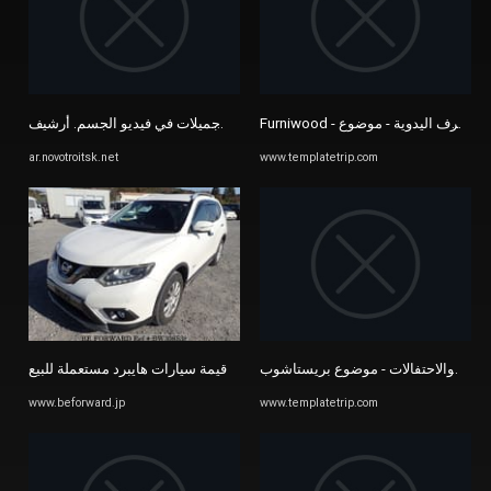
أفلام اللعنة العبارة: فتيات عاريات جميلات في فيديو الجسم. أرشيف ...
ar.novotroitsk.net
www.templatetrip.com
أفضل قيمة سيارات هايبرد مستعملة للبيع | BE FORWARD
لويات والاحتفالات - موضوع بريستاشوب
www.beforward.jp
www.templatetrip.com