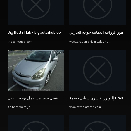
بفوز الروائية العمانية جوخة الحارثي..
Big Butts Hub - Bigbuttshub.com - موقع إباحية مجانية
theporndude.com
www.arabamericantoday.net
أفضل سعر مستعمل تويوتا يتمنى DBA-ZNE10G مستعملة للبيع - السيارات ...
sp.beforward.jp
www.templatetrip.com