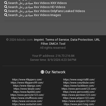
Search سيادى رحل Xxx Videos XXX Videos
Search سيادى رحل Xxx Videos HD Videos
Search سيادى رحل Xxx Videos OnlyFans Leaked Videos
Search سيادى رحل Xxx Videos Images
© 2026 6dude.com.
Imprint
,
Terms of Service
,
Data Protection
,
URL
Filter
,
DMCA Tool
All rights reserved.
Your IP address: 216.73.216.84
Server time: 8/9/2026 4:23:54 PM
Our Network
https://www.4fappers.com/
https://www.xxxgirls88.com/
https://www.4fappers99.com/
https://www.sexy6tube.com/
https://www.6bangs.com/
https://www.fuck6teen.com/
https://www.6dude.com/
https://www.pornseek123.com/
https://www.fap666.com/
https://www.pornseek6.com/
https://www.pornsite123.com/
https://www.pornteen123.com/
https://www.shufflesex.com/
https://www.allporn123.com/
https://www.vervesex.com/
https://www.onlyporn123.com/
https://www.xxxbullet.com/
https://www.porn1img.com/